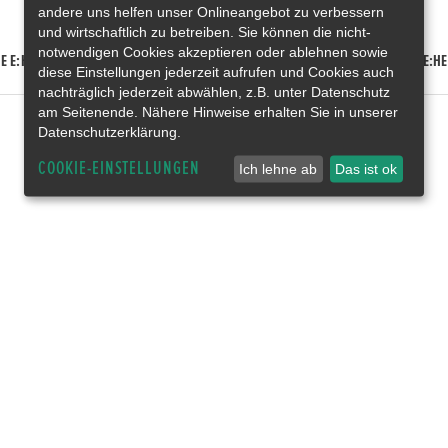
andere uns helfen unser Onlineangebot zu verbessern
und wirtschaftlich zu betreiben. Sie können die nicht-
notwendigen Cookies akzeptieren oder ablehnen sowie
E E:HEV
HONDA HR-V E:HEV
HONDA ZR-V E:HEV
HONDA CR-V E:HE
diese Einstellungen jederzeit aufrufen und Cookies auch
nachträglich jederzeit abwählen, z.B. unter Datenschutz
am Seitenende. Nähere Hinweise erhalten Sie in unserer
Datenschutzerklärung.
COOKIE-EINSTELLUNGEN
Ich lehne ab
Das ist ok