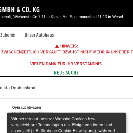
GMBH & CO. KG
Bocholt, Wiesenstraße 7-11 in Kleve, Am Spaltmannsfeld 11-13 in Wesel
& Zubehör
Unser Autohaus
HINWEIS:
ZWISCHENZEITLICH VERKAUFT BZW. IST NICHT MEHR IN UNSERER
VIELEN DANK FÜR IHR VERSTÄNDNIS.
NEUE SUCHE
onda Deutschland
Gebrauchtwagen
Honda Gebrauchtwagen
Wir setzen auf unserer Website Cookies bzw.
Honda Vorführwagen
vergleichbare Technologien ein. Einige von ihnen sind
Gesamtbestand
essenziell (z.B. für diese Cookie-Einwilligung), während