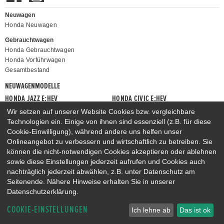
Neuwagen
Honda Neuwagen
Gebrauchtwagen
Honda Gebrauchtwagen
Honda Vorführwagen
Gesamtbestand
NEUWAGENMODELLE
HONDA JAZZ E:HEV
HONDA CIVIC E:HEV
HONDA PRELUDE E:HEV
HONDA HR-V E:HEV
Wir setzen auf unserer Website Cookies bzw. vergleichbare
Technologien ein. Einige von ihnen sind essenziell (z.B. für diese
HONDA ZR-V E:HEV
HONDA CR-V E:HEV & E:PHEV
Cookie-Einwilligung), während andere uns helfen unser
Onlineangebot zu verbessern und wirtschaftlich zu betreiben. Sie
können die nicht-notwendigen Cookies akzeptieren oder ablehnen
sowie diese Einstellungen jederzeit aufrufen und Cookies auch
nachträglich jederzeit abwählen, z.B. unter Datenschutz am
Seitenende. Nähere Hinweise erhalten Sie in unserer
Datenschutzerklärung.
COOKIE-EINSTELLUNGEN
Ich lehne ab
Das ist ok