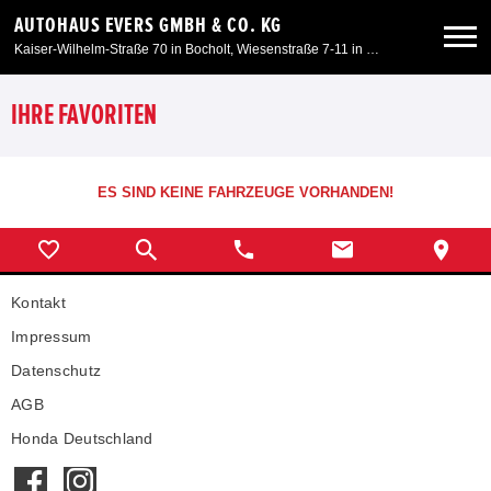
AUTOHAUS EVERS GMBH & CO. KG
Kaiser-Wilhelm-Straße 70 in Bocholt, Wiesenstraße 7-11 in Kleve, Am Spaltmannsfeld 11-13 in Wesel
Neuwagen
IHRE FAVORITEN
Gebrauchtwagen
ES SIND KEINE FAHRZEUGE VORHANDEN!
Angebote
Kontakt
Service & Zubehör
Impressum
Unser Autohaus
Datenschutz
AGB
Honda Deutschland