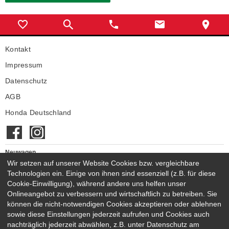
Kontakt
Impressum
Datenschutz
AGB
Honda Deutschland
Neuwagen
Honda Neuwagen
Wir setzen auf unserer Website Cookies bzw. vergleichbare
Technologien ein. Einige von ihnen sind essenziell (z.B. für diese
Gebrauchtwagen
Cookie-Einwilligung), während andere uns helfen unser
Honda Gebrauchtwagen
Onlineangebot zu verbessern und wirtschaftlich zu betreiben. Sie
Honda Vorführwagen
können die nicht-notwendigen Cookies akzeptieren oder ablehnen
Gesamtbestand
sowie diese Einstellungen jederzeit aufrufen und Cookies auch
nachträglich jederzeit abwählen, z.B. unter Datenschutz am
NEUWAGENMODELLE