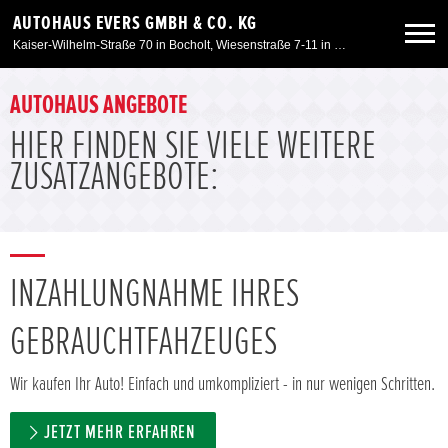
AUTOHAUS EVERS GMBH & CO. KG
Kaiser-Wilhelm-Straße 70 in Bocholt, Wiesenstraße 7-11 in Kleve, Am Spaltmannsfeld 11-13 in Wesel
Neuwagen
AUTOHAUS ANGEBOTE
HIER FINDEN SIE VIELE WEITERE
Gebrauchtwagen
ZUSATZANGEBOTE:
Angebote
Service & Zubehör
INZAHLUNGNAHME IHRES
GEBRAUCHTFAHZEUGES
Unser Autohaus
Wir kaufen Ihr Auto! Einfach und umkompliziert - in nur wenigen Schritten.
JETZT MEHR ERFAHREN