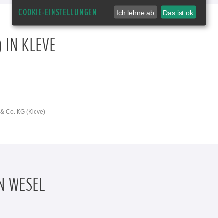
COOKIE-EINSTELLUNGEN
Ich lehne ab
Das ist ok
 IN KLEVE
& Co. KG (Kleve)
N WESEL