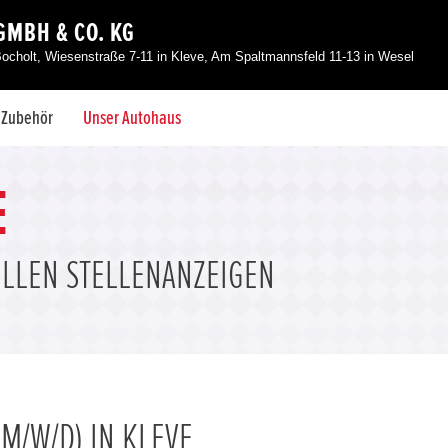
GMBH & CO. KG
Bocholt, Wiesenstraße 7-11 in Kleve, Am Spaltmannsfeld 11-13 in Wesel
& Zubehör
Unser Autohaus
E
ELLEN STELLENANZEIGEN
M/W/D) IN KLEVE