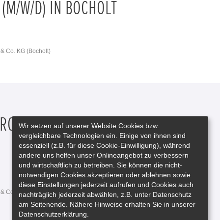
 (M/W/D) IN BOCHOLT
& Co. KG (Bocholt)
ONIKER (M/W/D) IN KLEVE
Wir setzen auf unserer Website Cookies bzw.
vergleichbare Technologien ein. Einige von ihnen sind
essenziell (z.B. für diese Cookie-Einwilligung), während
andere uns helfen unser Onlineangebot zu verbessern
und wirtschaftlich zu betreiben. Sie können die nicht-
notwendigen Cookies akzeptieren oder ablehnen sowie
diese Einstellungen jederzeit aufrufen und Cookies auch
& Co. KG (Kleve)
nachträglich jederzeit abwählen, z.B. unter Datenschutz
am Seitenende. Nähere Hinweise erhalten Sie in unserer
Datenschutzerklärung.