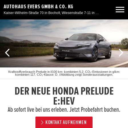
AUTOHAUS EVERS GMBH & CO. KG
Kaiser-Wilhelm-Straße 70 in Bocholt, Wiesenstraße 7-11 in Kleve, Am Spaltmannsfeld 11-13 in Wesel
Neuwagen
Gebrauchtwagen
Angebote
Kraftstoffverbrauch Prelude in l/100 km: kombiniert 5,2. CO₂-Emissionen in g/km:
kombiniert 117. CO₂-Klasse: D. //Abbildung zeigt Sonderausstattungen.
Service & Zubehör
DER NEUE HONDA PRELUDE
Unser Autohaus
E:HEV
Ab sofort live bei uns erleben. Jetzt Probefahrt buchen.
KONTAKT AUFNEHMEN