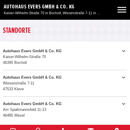
AUTOHAUS EVERS GMBH & CO. KG
Kaiser-Wilhelm-Straße 70 in Bocholt, Wiesenstraße 7-11 in Kleve, Am Spaltmannsfeld 11-13 in Wesel
Neuwagen
STANDORTE
Gebrauchtwagen
Autohaus Evers GmbH & Co. KG
Kaiser-Wilhelm-Straße 70
46395 Bocholt
Angebote
02871 21766-0
Telefon:
Telefax:
02871 21766-20
Autohaus Evers GmbH & Co. KG
Service & Zubehör
Wiesenstraße 7-11
E-MAIL SENDEN
47533 Kleve
02821 71993-0
Telefon:
Verkauf
Unser Autohaus
Telefax:
02821 71993-20
Montag - Freitag
09:00 - 18:30 Uhr
Autohaus Evers GmbH & Co. KG
Samstag
09:00 - 14:00 Uhr
Am Spaltmannsfeld 11-13
E-MAIL SENDEN
46485 Wesel
Schautag*
+49 281 9858-0
Telefon:
Sonntag
10:30 - 16:00 Uhr
Verkauf
* keine Beratung, kein Verkauf
Montag - Freitag
09:00 - 18:30 Uhr