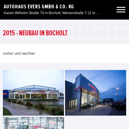
AUTOHAUS EVERS GMBH & CO. KG
Kaiser-Wilhelm-Straße 70 in Bocholt, Wiesenstraße 7-11 in Kleve, Am Spaltmannsfeld 11-13 in Wesel
Neuwagen
2015 - NEUBAU IN BOCHOLT
Gebrauchtwagen
vorher und nachher
Angebote
Service & Zubehör
Unser Autohaus