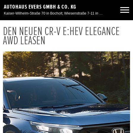
AUTOHAUS EVERS GMBH & CO. KG
Kaiser-Wilhelm-Straße 70 in Bocholt, Wiesenstraße 7-11 in Kleve, Am Spaltmannsfeld 11-13 in Wesel
DEN NEUEN CR-V E:HEV ELEGANCE
Neuwagen
AWD LEASEN
Gebrauchtwagen
Angebote
Service & Zubehör
Unser Autohaus