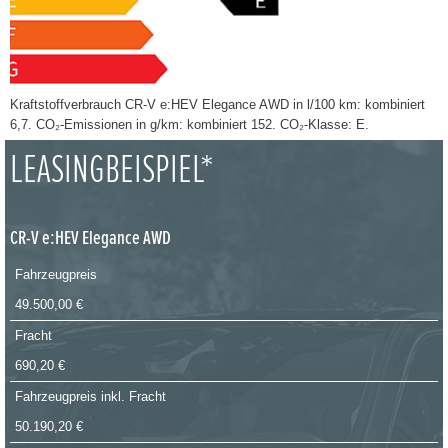
Kraftstoffverbrauch CR-V e:HEV Elegance AWD in l/100 km: kombiniert
6,7. CO₂-Emissionen in g/km: kombiniert 152. CO₂-Klasse: E.
LEASINGBEISPIEL*
CR-V e:HEV Elegance AWD
Fahrzeugpreis
49.500,00 €
Fracht
690,20 €
Fahrzeugpreis inkl. Fracht
50.190,20 €