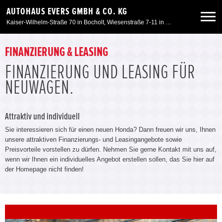
AUTOHAUS EVERS GMBH & CO. KG
Kaiser-Wilhelm-Straße 70 in Bocholt, Wiesenstraße 7-11 in Kleve, Am Spaltmannsfeld 11-13 in Wesel
Neuwagen
FINANZIERUNG & LEASING
FINANZIERUNG UND LEASING FÜR
Gebrauchtwagen
NEUWAGEN.
Angebote
Attraktiv und individuell
Sie interessieren sich für einen neuen Honda? Dann freuen wir uns, Ihnen
Service & Zubehör
unsere attraktiven Finanzierungs- und Leasingangebote sowie
Preisvorteile vorstellen zu dürfen. Nehmen Sie gerne Kontakt mit uns auf,
wenn wir Ihnen ein individuelles Angebot erstellen sollen, das Sie hier auf
Unser Autohaus
der Homepage nicht finden!