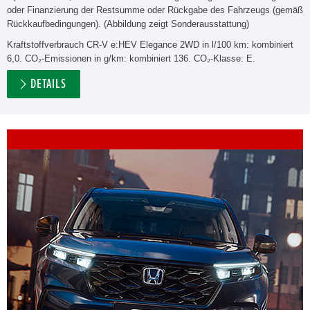
oder Finanzierung der Restsumme oder Rückgabe des Fahrzeugs (gemäß
Rückkaufbedingungen). (Abbildung zeigt Sonderausstattung)
Kraftstoffverbrauch CR-V e:HEV Elegance 2WD in l/100 km: kombiniert
6,0. CO₂-Emissionen in g/km: kombiniert 136. CO₂-Klasse: E.
DETAILS