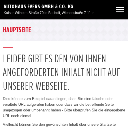
AUTOHAUS EVERS GMBH & CO. KG
Kaiser-Wilhelm-Straße 70 in Bocholt, Wiesenstraße 7-11 in Kleve, Am Spaltmannsfeld 11-13 in Wesel
Neuwagen
HAUPTSEITE
Gebrauchtwagen
LEIDER GIBT ES DEN VON IHNEN
Angebote
ANGEFORDERTEN INHALT NICHT AUF
Service & Zubehör
UNSERER WEBSEITE.
Unser Autohaus
Dies könnte zum Beispiel daran liegen, dass Sie eine falsche oder
veraltete URL aufgerufen haben oder dass wir die betreffende Seite
umgezogen oder umbenannt haben - Bitte überprüfen Sie die eingegebene
URL noch einmal.
Vielleicht können Sie den gewünschten Inhalt über unsere Startseite