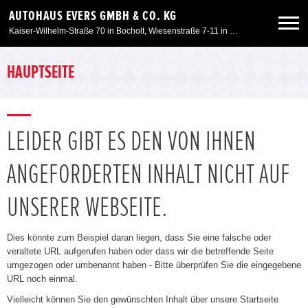
AUTOHAUS EVERS GMBH & CO. KG
Kaiser-Wilhelm-Straße 70 in Bocholt, Wiesenstraße 7-11 in Kleve, Am Spaltmannsfeld 11-13 in Wesel
Neuwagen
HAUPTSEITE
Gebrauchtwagen
LEIDER GIBT ES DEN VON IHNEN
Angebote
ANGEFORDERTEN INHALT NICHT AUF
Service & Zubehör
UNSERER WEBSEITE.
Unser Autohaus
Dies könnte zum Beispiel daran liegen, dass Sie eine falsche oder
veraltete URL aufgerufen haben oder dass wir die betreffende Seite
umgezogen oder umbenannt haben - Bitte überprüfen Sie die eingegebene
URL noch einmal.
Vielleicht können Sie den gewünschten Inhalt über unsere Startseite