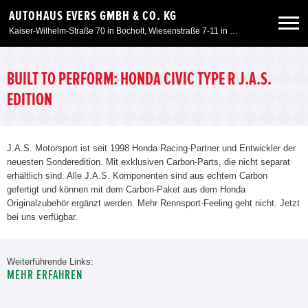
AUTOHAUS EVERS GMBH & CO. KG
Kaiser-Wilhelm-Straße 70 in Bocholt, Wiesenstraße 7-11 in Kleve, Am Spaltmannsfeld 11-13 in Wesel
Neuwagen
BUILT TO PERFORM: HONDA CIVIC TYPE R J.A.S.
EDITION
Gebrauchtwagen
J.A.S. Motorsport ist seit 1998 Honda Racing-Partner und Entwickler der
Angebote
neuesten Sonderedition. Mit exklusiven Carbon-Parts, die nicht separat
erhältlich sind. Alle J.A.S. Komponenten sind aus echtem Carbon
gefertigt und können mit dem Carbon-Paket aus dem Honda
Service & Zubehör
Originalzubehör ergänzt werden. Mehr Rennsport-Feeling geht nicht. Jetzt
bei uns verfügbar.
Unser Autohaus
Weiterführende Links:
MEHR ERFAHREN