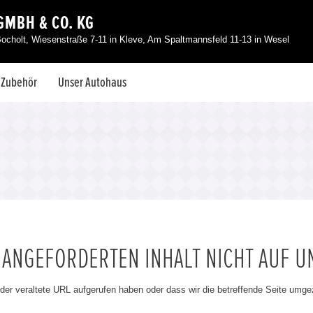
GMBH & CO. KG
Bocholt, Wiesenstraße 7-11 in Kleve, Am Spaltmannsfeld 11-13 in Wesel
& Zubehör
Unser Autohaus
N ANGEFORDERTEN INHALT NICHT AUF U
oder veraltete URL aufgerufen haben oder dass wir die betreffende Seite umg