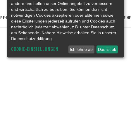
andere uns helfen unser Onlineangebot zu verbessern
und wirtschaftlich zu betreiben. Sie können die nicht-
notwendigen Cookies akzeptieren oder ablehnen sowie
E E:HEV
HONDA HR-V E:HEV
HONDA ZR-V E:HEV
HONDA CR-V E:HE
diese Einstellungen jederzeit aufrufen und Cookies auch
nachträglich jederzeit abwählen, z.B. unter Datenschutz
am Seitenende. Nähere Hinweise erhalten Sie in unserer
Datenschutzerklärung.
COOKIE-EINSTELLUNGEN
Ich lehne ab
Das ist ok