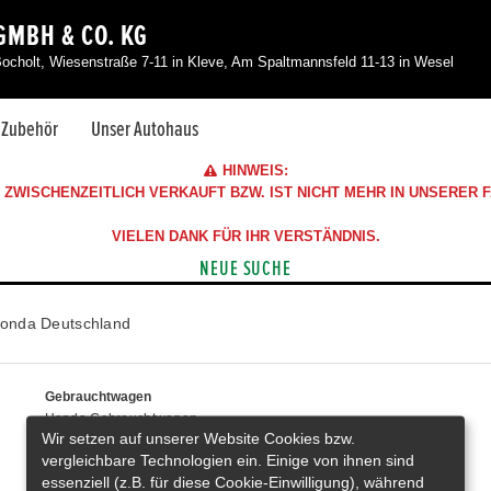
GMBH & CO. KG
Bocholt, Wiesenstraße 7-11 in Kleve, Am Spaltmannsfeld 11-13 in Wesel
& Zubehör
Unser Autohaus
HINWEIS:
ZWISCHENZEITLICH VERKAUFT BZW. IST NICHT MEHR IN UNSERER
VIELEN DANK FÜR IHR VERSTÄNDNIS.
NEUE SUCHE
onda Deutschland
Gebrauchtwagen
Honda Gebrauchtwagen
Wir setzen auf unserer Website Cookies bzw.
Honda Vorführwagen
vergleichbare Technologien ein. Einige von ihnen sind
Gesamtbestand
essenziell (z.B. für diese Cookie-Einwilligung), während