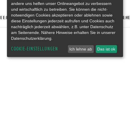
andere uns helfen unser Onlineangebot zu verbessern
und wirtschaftlich zu betreiben. Sie können die nicht-
notwendigen Cookies akzeptieren oder ablehnen sowie
E E:HEV
HONDA HR-V E:HEV
HONDA ZR-V E:HEV
HONDA CR-V E:HE
diese Einstellungen jederzeit aufrufen und Cookies auch
nachträglich jederzeit abwählen, z.B. unter Datenschutz
am Seitenende. Nähere Hinweise erhalten Sie in unserer
Datenschutzerklärung.
COOKIE-EINSTELLUNGEN
Ich lehne ab
Das ist ok