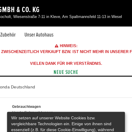
GMBH & CO. KG
Bocholt, Wiesenstraße 7-11 in Kleve, Am Spaltmannsfeld 11-13 in Wesel
& Zubehör
Unser Autohaus
HINWEIS:
ZWISCHENZEITLICH VERKAUFT BZW. IST NICHT MEHR IN UNSERER
VIELEN DANK FÜR IHR VERSTÄNDNIS.
NEUE SUCHE
onda Deutschland
Gebrauchtwagen
Honda Gebrauchtwagen
Wir setzen auf unserer Website Cookies bzw.
Honda Vorführwagen
vergleichbare Technologien ein. Einige von ihnen sind
Gesamtbestand
essenziell (z.B. für diese Cookie-Einwilligung), während